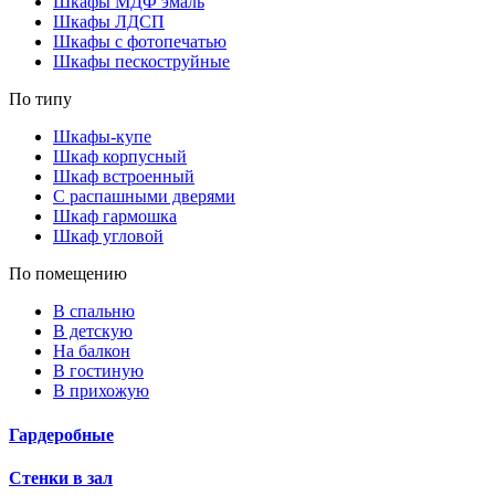
Шкафы МДФ эмаль
Шкафы ЛДСП
Шкафы с фотопечатью
Шкафы пескоструйные
По типу
Шкафы-купе
Шкаф корпусный
Шкаф встроенный
С распашными дверями
Шкаф гармошка
Шкаф угловой
По помещению
В спальню
В детскую
На балкон
В гостиную
В прихожую
Гардеробные
Стенки в зал