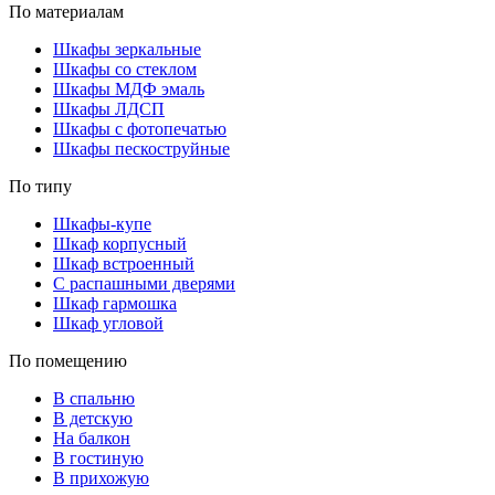
По материалам
Шкафы зеркальные
Шкафы со стеклом
Шкафы МДФ эмаль
Шкафы ЛДСП
Шкафы с фотопечатью
Шкафы пескоструйные
По типу
Шкафы-купе
Шкаф корпусный
Шкаф встроенный
С распашными дверями
Шкаф гармошка
Шкаф угловой
По помещению
В спальню
В детскую
На балкон
В гостиную
В прихожую