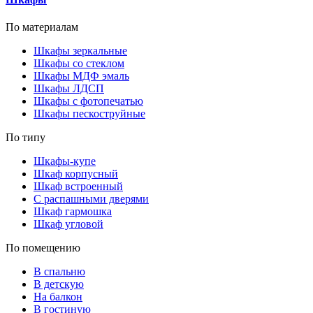
По материалам
Шкафы зеркальные
Шкафы со стеклом
Шкафы МДФ эмаль
Шкафы ЛДСП
Шкафы с фотопечатью
Шкафы пескоструйные
По типу
Шкафы-купе
Шкаф корпусный
Шкаф встроенный
С распашными дверями
Шкаф гармошка
Шкаф угловой
По помещению
В спальню
В детскую
На балкон
В гостиную